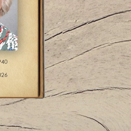
940
026