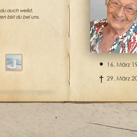
du auch weilst,
en bist du bei uns.
*
16. März 1
†
29. März 2