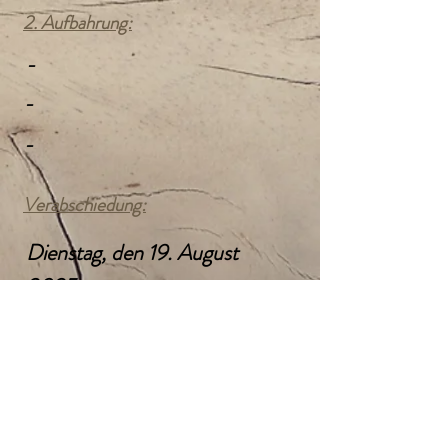
2. Aufbahrung:
-
-
-
Verabschiedung:
Dienstag, den 19. August
2025
10:00 Uhr
Pfarrkirche Alberndorf