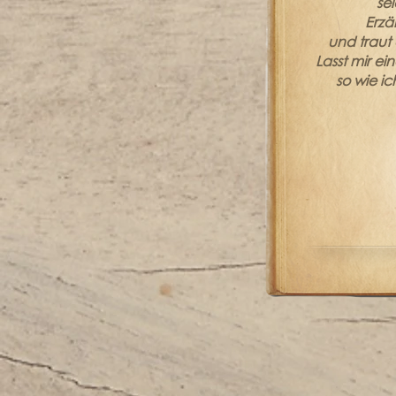
sei
Erzä
und traut
Lasst mir ei
so wie ic