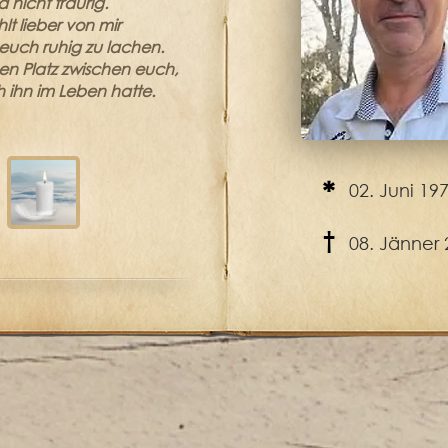
d nicht traurig.
hlt lieber von mir
 euch ruhig zu lachen.
nen Platz zwischen euch,
h ihn im Leben hatte.
*
02. Juni 19
†
08. Jänner 