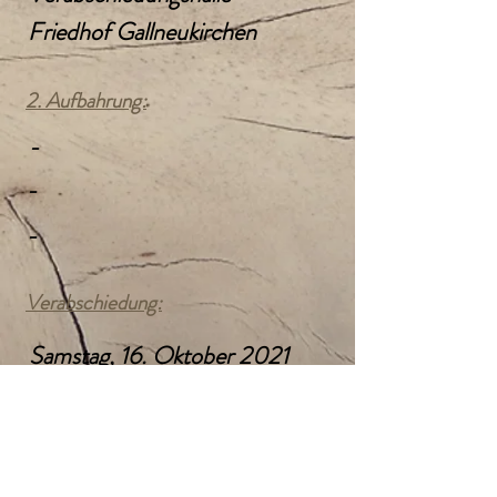
Friedhof Gallneukirchen
2. Aufbahrung:
-
-
-
Verabschiedung:
Samstag, 16. Oktober 2021
10:00 Uhr
Kath. Pfarrkirche
Gallneukirchen