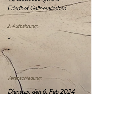
Friedhof Gallneukirchen
2. Aufbahrung:
-
-
-
Verabschiedung:
Dienstag, den 6. Feb 2024
14:00 Uhr
Verabschiedungshalle
Friedhof Gallneukirchen