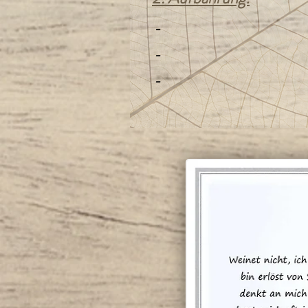
-
-
-