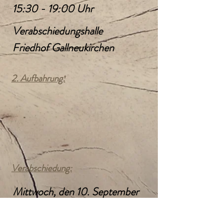
15:30 - 19:00 Uhr
Verabschiedungshalle
Friedhof Gallneukirchen
2. Aufbahrung:
Verabschiedung:
Mittwoch, den 10. September
2025