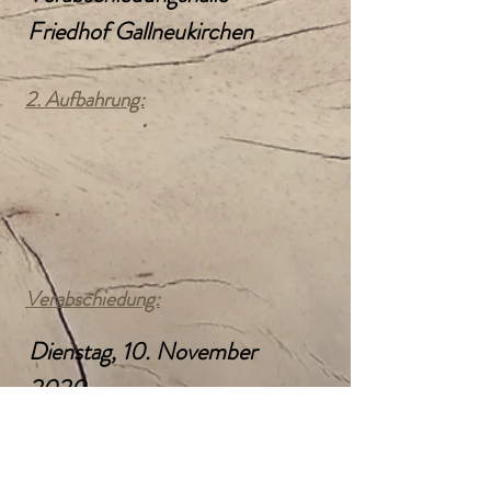
Friedhof Gallneukirchen
2. Aufbahrung:
Verabschiedung:
Dienstag, 10. November
2020
11:00 Uhr
Verabschiedungshalle