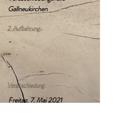
Gallneukirchen
2. Aufbahrung:
-
-
-
Verabschiedung:
Freitag, 7. Mai 2021
14:00 Uhr
Kath. Pfarrkirche
Gallneukirchen