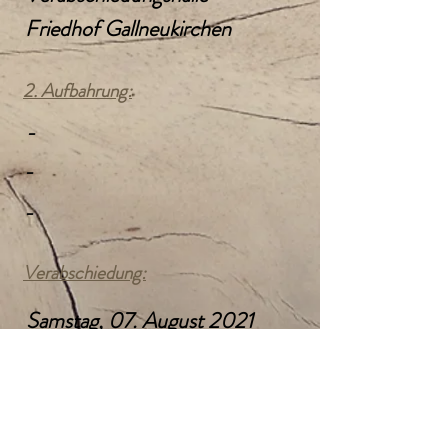
Friedhof Gallneukirchen
2. Aufbahrung:
-
-
-
Verabschiedung:
Samstag, 07. August 2021
09:30 Uhr
Kath. Pfarrkirche
Gallneukirchen