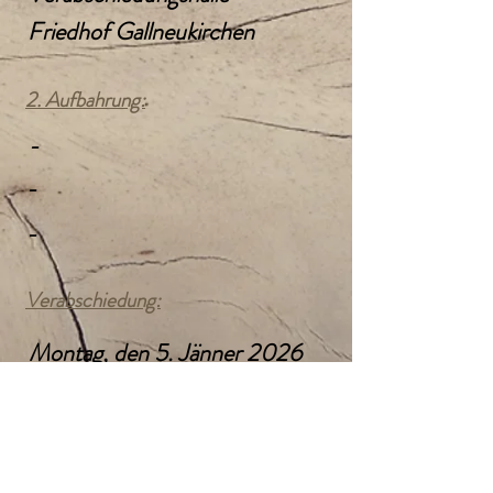
Friedhof Gallneukirchen
2. Aufbahrung:
-
-
-
Verabschiedung:
Montag, den 5. Jänner 2026
14:00 Uhr
Kath. Pfarrkirche
Gallneukirchen