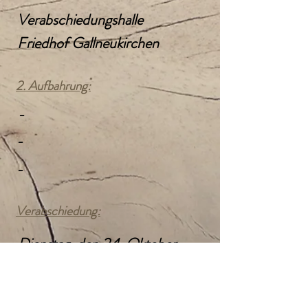
Verabschiedungshalle
Friedhof Gallneukirchen
2. Aufbahrung:
-
-
-
Verabschiedung:
Dienstag, den 24. Oktober
2023
14:00 Uhr