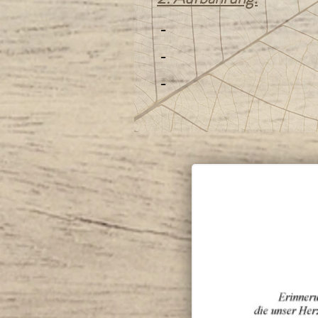
-
-
-