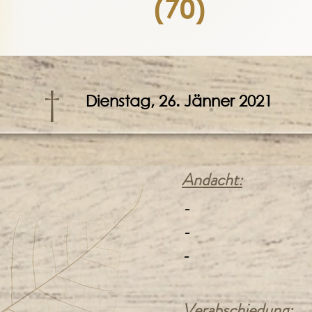
(70)
†
Dienstag, 26. Jänner 2021
Andacht:
-
-
-
Verabschiedung: