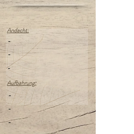
Andacht:
-
-
-
Aufbahrung:
-
-
-