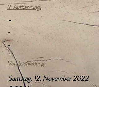
2. Aufbahrung:
-
-
-
Verabschiedung:
Samstag, 12. November 2022
9:30 Uhr
Kath. Pfarrkirche
Gallneukirchen