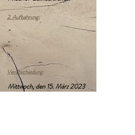
2. Aufbahrung:
-
-
-
Verabschiedung:
Mittwoch, den 15. März 2023
14:00 Uhr
Verabschiedungshalle
Friedhof Gallneukirchen