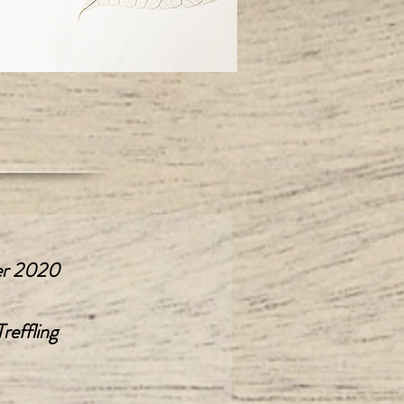
er 2020
reffling