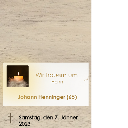
Wir trauern um
Herrn
Johann Henninger (65)
†
Samstag, den 7. Jänner
2023