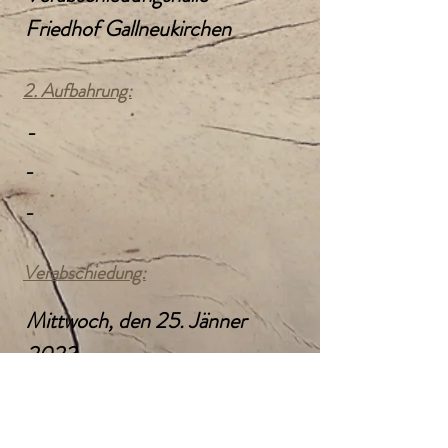
Friedhof Gallneukirchen
2. Aufbahrung:
-
-
-
Verabschiedung:
Mittwoch, den 25. Jänner
2023
14:00 Uhr
Verabschiedungshalle