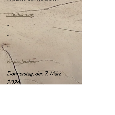
2. Aufbahrung:
-
-
-
Verabschiedung:
Donnerstag, den 7. März
2024
14:00 Uhr
Verabschiedungshalle
Friedhof Gallneukirchen