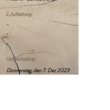
2. Aufbahrung:
-
-
-
Verabschiedung:
Donnerstag, den 7. Dez 2023
13:00 Uhr
Kath. Pfarrkirche
Gallneukirchen