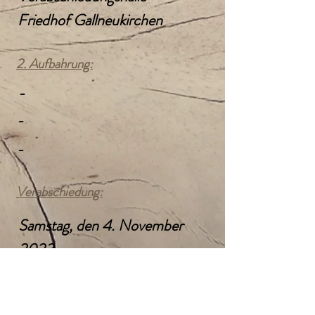
Friedhof Gallneukirchen
2. Aufbahrung:
-
-
-
Verabschiedung:
Samstag, den 4. November
2023
9:30 Uhr
Kath. Pfarrkirche