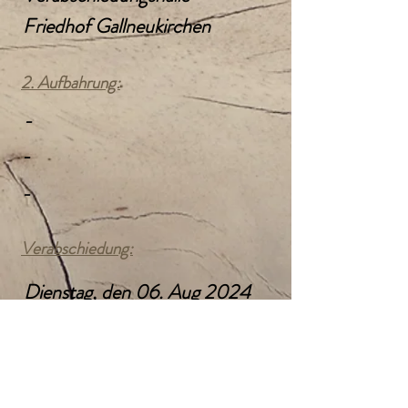
Friedhof Gallneukirchen
2. Aufbahrung:
-
-
-
Verabschiedung:
Dienstag, den 06. Aug 2024
10:00 Uhr
Verabschiedungshalle
Friedhof Gallneukirchen