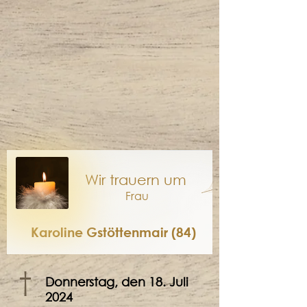
Wir trauern um
Frau
Karoline Gstöttenmair (84)
†
Donnerstag, den 18. Juli
2024