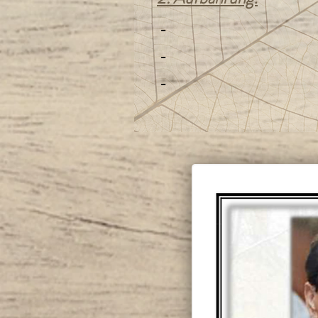
-
-
-