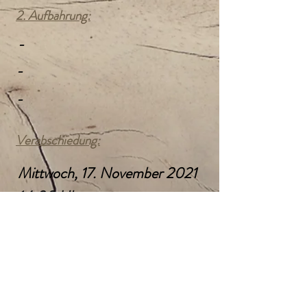
2. Aufbahrung:
-
-
-
Verabschiedung:
Mittwoch, 17. November 2021
14:00 Uhr
Kath. Pfarrkirche
Gallneukirchen