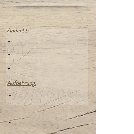
Andacht:
-
-
-
Aufbahrung:
-
-
-