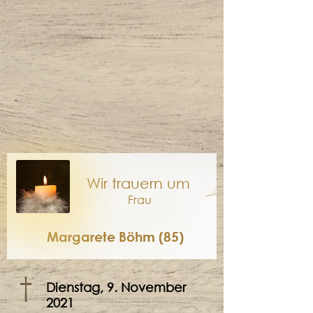
Wir trauern um
Frau
Margarete Böhm (85)
†
Dienstag, 9. November
2021