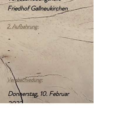
Friedhof Gallneukirchen
2. Aufbahrung:
-
-
-
Verabschiedung:
Donnerstag, 10. Februar
2022
14:00 Uhr
Kath. Pfarrkirche