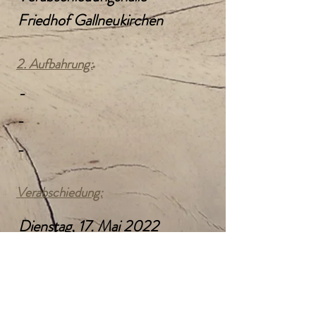
Friedhof Gallneukirchen
2. Aufbahrung:
-
-
-
Verabschiedung:
Dienstag, 17. Mai 2022
14:00 Uhr
Verabschiedungshalle
Friedhof Gallneukirchen