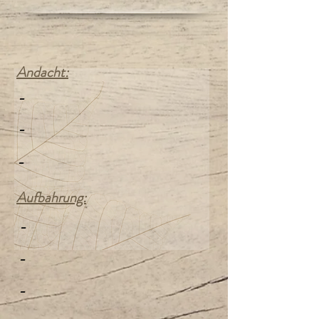
Andacht:
-
-
-
Aufbahrung:
-
-
-