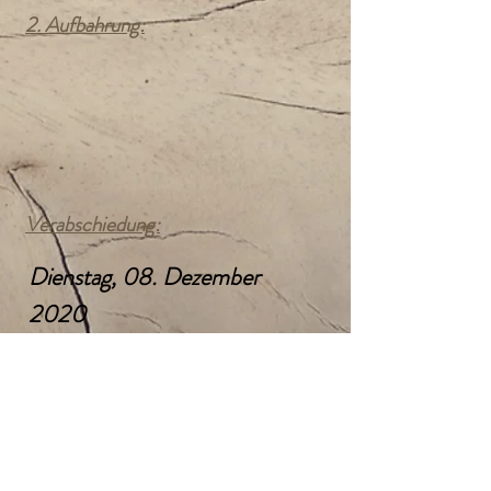
2. Aufbahrung:
Verabschiedung:
Dienstag, 08. Dezember
2020
14:00 Uhr
Evangelischer Friedhof
Gallneukirchen