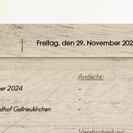
†
Freitag, den 29. November 202
Andacht:
ber 2024
-
-
dhof Gallneukirchen
-
Verabschiedung: