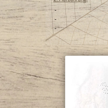
-
-
-