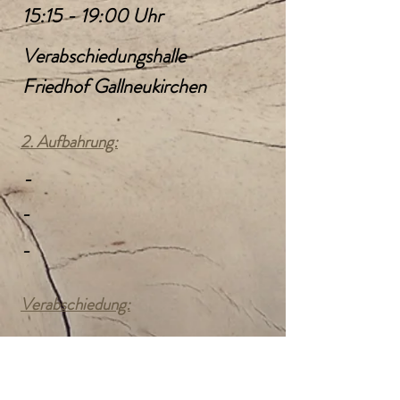
15:15 - 19:00 Uhr
Verabschiedungshalle
Friedhof Gallneukirchen
2. Aufbahrung:
-
-
-
Verabschiedung:
Mittwoch, den 1. März 2023
14:00 Uhr