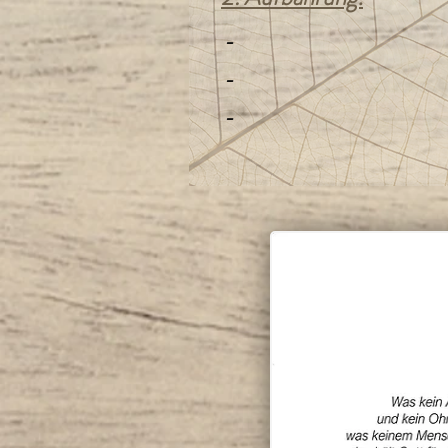
-
-
-