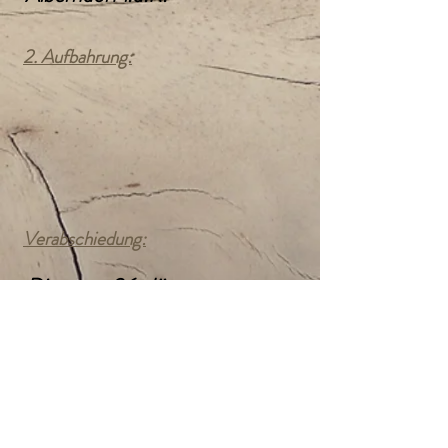
2. Aufbahrung:
Verabschiedung:
Dienstag, 26. Jänner
10:00 Uhr
Pfarrkirche Alberndorf i.d.R.