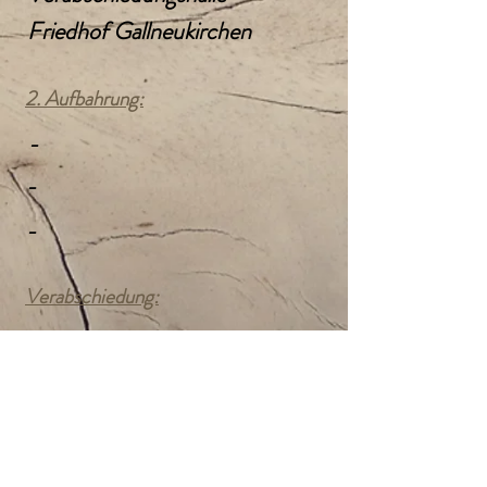
Friedhof Gallneukirchen
2. Aufbahrung:
-
-
-
Verabschiedung:
Mittwoch, 13. Oktober 2021
10:00 Uhr
Auferstehungskirche Treffling