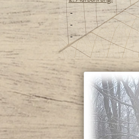
-
-
-