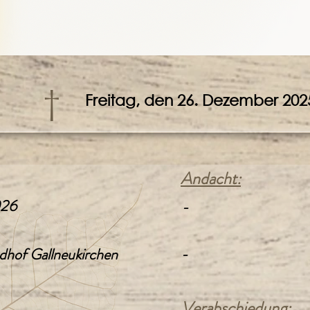
†
Freitag, den 26. Dezember 202
Andacht:
026
-
dhof Gallneukirchen
-
Verabschiedung: