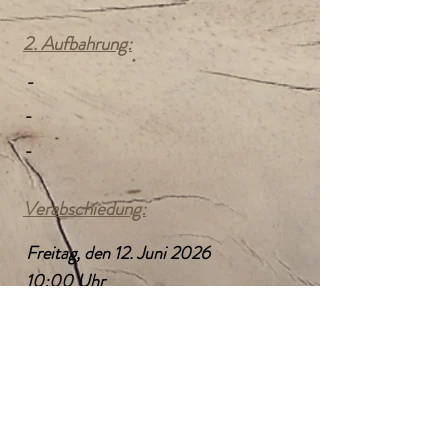
2. Aufbahrung:
-
-
-
Verabschiedung:
Freitag, den 12. Juni 2026
10:00 Uhr
Verabschiedungshalle Friedhof
Gallneukirchen