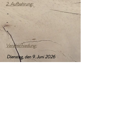
2. Aufbahrung:
-
-
-
Verabschiedung:
Dienstag, den 9. Juni 2026
14:00 Uhr
Pfarrkirche Katsdorf