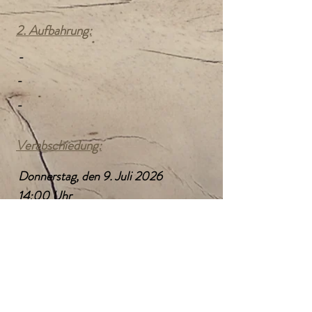
2. Aufbahrung:
-
-
-
Verabschiedung:
Donnerstag, den 9. Juli 2026
14:00 Uhr
Verabschiedungshalle Friedhof
Gallneukirchen