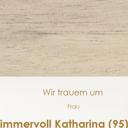
Wir trauern um
Frau
immervoll Katharina (95