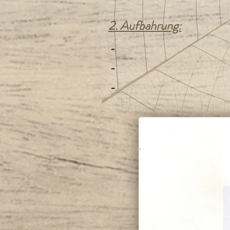
2. Aufbahrung:
-
-
-