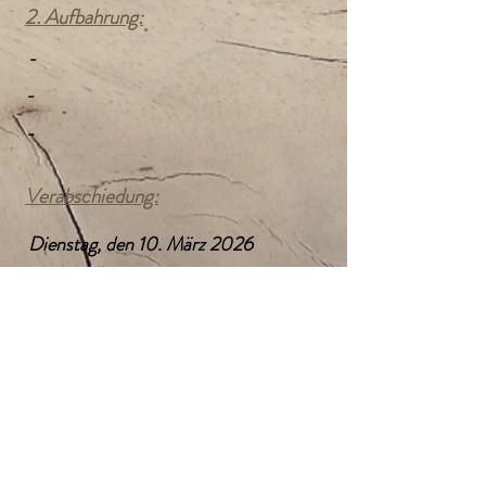
2. Aufbahrung:
-
-
-
Verabschiedung:
Dienstag, den 10. März 2026
10:00 Uhr
Pfarrkirche Katsdorf